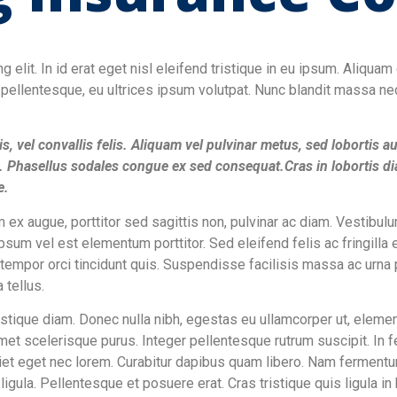
g elit. In id erat eget nisl eleifend tristique in eu ipsum. Aliq
pellentesque, eu ultrices ipsum volutpat. Nunc blandit massa nec
s, vel convallis felis. Aliquam vel pulvinar metus, sed lobortis
. Phasellus sodales congue ex sed consequat.Cras in lobortis diam
e.
 ex augue, porttitor sed sagittis non, pulvinar ac diam. Vestibulum 
psum vel est elementum porttitor. Sed eleifend felis ac fringill
ec tempor orci tincidunt quis. Suspendisse facilisis massa ac urn
 tellus.
r tristique diam. Donec nulla nibh, egestas eu ullamcorper ut, ele
 amet scelerisque purus. Integer pellentesque rutrum suscipit. In 
iet eget nec lorem. Curabitur dapibus quam libero. Nam fermentum
igula. Pellentesque et posuere erat. Cras tristique quis ligula in 