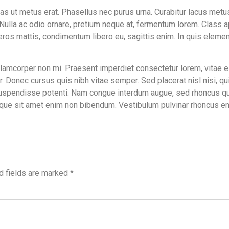
s ut metus erat. Phasellus nec purus urna. Curabitur lacus metus,
ulla ac odio ornare, pretium neque at, fermentum lorem. Class ap
ros mattis, condimentum libero eu, sagittis enim. In quis elemen
ullamcorper non mi. Praesent imperdiet consectetur lorem, vitae 
tur. Donec cursus quis nibh vitae semper. Sed placerat nisl nisi, 
spendisse potenti. Nam congue interdum augue, sed rhoncus quam 
sque sit amet enim non bibendum. Vestibulum pulvinar rhoncus enim
d fields are marked
*