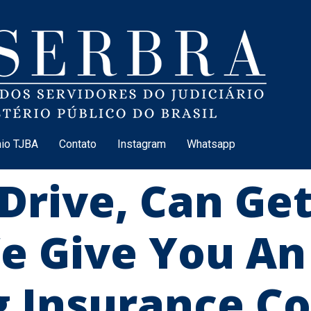
io TJBA
Contato
Instagram
Whatsapp
Drive, Can Ge
e Give You An
g Insurance C