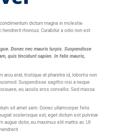
uam condimentum dictum magna in molestie.
 hendrerit rhoncus. Curabitur a odio non est
 augue. Donec nec mauris turpis. Suspendisse
, quis tincidunt sapien. In felis mauris,
arcu erat, tristique at pharetra id, lobortis non
a euismod. Suspendisse sagittis nisi a neque
a posuere, eu iaculis eros convallis. Sed massa
mentum sit amet sem. Donec ullamcorper felis
feugiat scelerisque est, eget dictum est pulvinar
 augue dolor, eu maximus elit mattis ac. Ut
hendrerit.