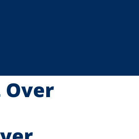
t Over
over