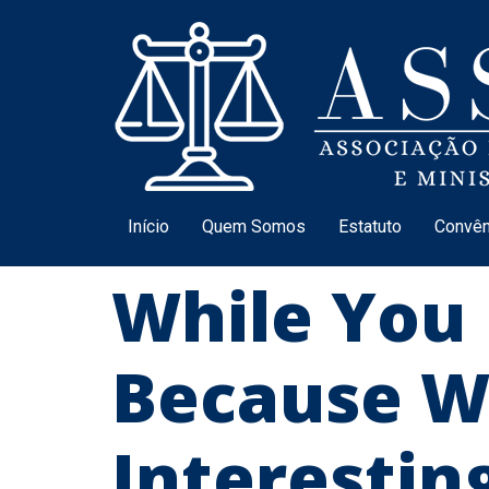
Início
Quem Somos
Estatuto
Convên
While You 
Because W
Interestin